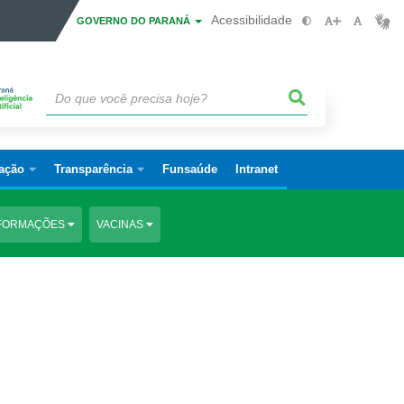
Acessibilidade
GOVERNO DO PARANÁ
ação
Transparência
Funsaúde
Intranet
FORMAÇÕES
VACINAS