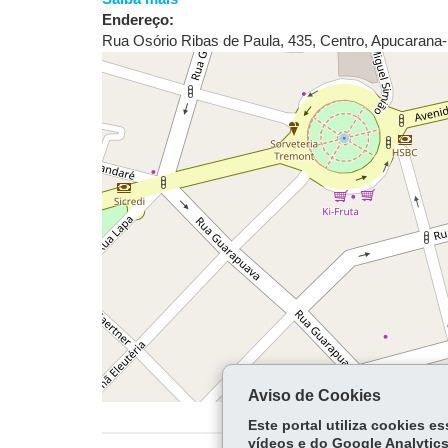
Endereço:
Rua Osório Ribas de Paula, 435
,
Centro
,
Apucarana
-
Aviso de Cookies
Este portal utiliza cookies 
vídeos e do Google Analytics