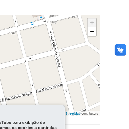
+
−
flet | ©
contributors | ©
contributors
OpenStreetMap
OpenStreetMap
ouTube para exibição de
tamos os cookies a partir das