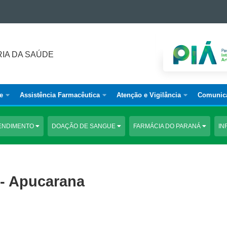
IA DA SAÚDE
e
Assistência Farmacêutica
Atenção e Vigilância
Comunic
ENDIMENTO
DOAÇÃO DE SANGUE
FARMÁCIA DO PARANÁ
IN
 - Apucarana