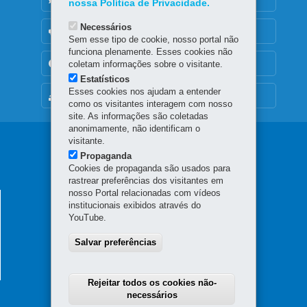
nossa Política de Privacidade.
Necessários
OUVIDORIA
Sem esse tipo de cookie, nosso portal não
funciona plenamente. Esses cookies não
TRANSPARÊNCIA INSTITUCIONAL
coletam informações sobre o visitante.
Estatísticos
Esses cookies nos ajudam a entender
MAPA DO SITE
como os visitantes interagem com nosso
site. As informações são coletadas
anonimamente, não identificam o
Navegação
visitante.
Propaganda
Principal
Cookies de propaganda são usados para
rastrear preferências dos visitantes em
SESA
nosso Portal relacionadas com vídeos
SECRETARIA DA SAÚDE
institucionais exibidos através do
YouTube.
Rua Piquiri 170 - Rebouças
80230-140
-
Curitiba
-
PR
MAPA
Salvar preferências
41 3330-4300
Horário de atendimento: 8h30 a 12h e 13h30 a 18h
Rejeitar todos os cookies não-
necessários