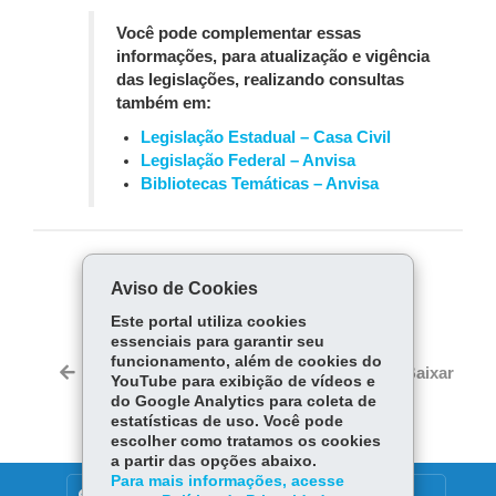
Você pode complementar essas
informações, para atualização e vigência
das legislações, realizando consultas
também em:
Legislação Estadual – Casa Civil
Legislação Federal – Anvisa
Bibliotecas Temáticas – Anvisa
COMPARTILHE:
Aviso de Cookies
Fa
W
Este portal utiliza cookies
ce
ha
essenciais para garantir seu
Tw
funcionamento, além de cookies do
bo
ts
Voltar
Início
Imprimir
Baixar
YouTube para exibição de vídeos e
itt
ok
Ap
do Google Analytics para coleta de
er
p
estatísticas de uso. Você pode
escolher como tratamos os cookies
a partir das opções abaixo.
Para mais informações, acesse
DENUNCIE CORRUPÇÃO