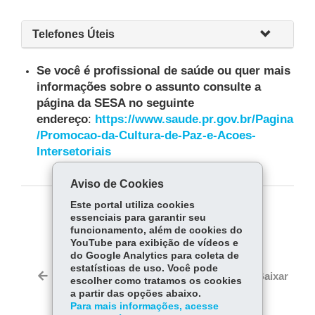
Telefones Úteis
Se você é profissional de saúde ou quer mais
informações sobre o assunto consulte a
página da SESA no seguinte
endereço
:
https://www.saude.pr.gov.br/Pagina
/Promocao-da-Cultura-de-Paz-e-Acoes-
Intersetoriais
Aviso de Cookies
Este portal utiliza cookies
COMPARTILHE:
essenciais para garantir seu
funcionamento, além de cookies do
Fa
W
YouTube para exibição de vídeos e
ce
ha
do Google Analytics para coleta de
Tw
estatísticas de uso. Você pode
bo
ts
Voltar
Início
Imprimir
Baixar
escolher como tratamos os cookies
itt
ok
Ap
a partir das opções abaixo.
er
p
Para mais informações, acesse