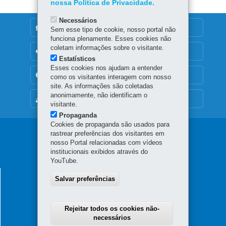
nossa Política de Privacidade.
Necessários
DENUNCIE CORRUPÇÃO
Sem esse tipo de cookie, nosso portal não
funciona plenamente. Esses cookies não
coletam informações sobre o visitante.
OUVIDORIA
Estatísticos
Esses cookies nos ajudam a entender
TRANSPARÊNCIA INSTITUCIONAL
como os visitantes interagem com nosso
site. As informações são coletadas
anonimamente, não identificam o
MAPA DO SITE
visitante.
Propaganda
Cookies de propaganda são usados para
Navegação
rastrear preferências dos visitantes em
nosso Portal relacionadas com vídeos
Principal
institucionais exibidos através do
YouTube.
SESA
SECRETARIA DA SAÚDE
Salvar preferências
Rua Piquiri 170 - Rebouças
80230-140
-
Curitiba
-
PR
MAPA
41 3330-4300
Rejeitar todos os cookies não-
necessários
Horário de atendimento: 8h30 a 12h e 13h30 a 18h