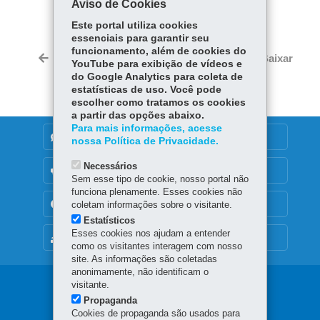
Aviso de Cookies
Fa
W
Este portal utiliza cookies
ce
ha
essenciais para garantir seu
Tw
funcionamento, além de cookies do
bo
ts
Voltar
Início
Imprimir
Baixar
YouTube para exibição de vídeos e
itt
ok
Ap
do Google Analytics para coleta de
er
p
estatísticas de uso. Você pode
escolher como tratamos os cookies
a partir das opções abaixo.
Para mais informações, acesse
DENUNCIE CORRUPÇÃO
nossa Política de Privacidade.
Necessários
OUVIDORIA
Sem esse tipo de cookie, nosso portal não
funciona plenamente. Esses cookies não
TRANSPARÊNCIA INSTITUCIONAL
coletam informações sobre o visitante.
Estatísticos
Esses cookies nos ajudam a entender
MAPA DO SITE
como os visitantes interagem com nosso
site. As informações são coletadas
anonimamente, não identificam o
Navegação
visitante.
Propaganda
Principal
Cookies de propaganda são usados para