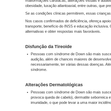
malformações cardíacas, alterações visuais e auditivas
obesidade, luxação atlantoaxial, entre outras, que p
Se as condições clínicas permitirem, essas criança
Nos casos confirmados de deficiência, ofereça apoio 
transporte, benefício do INSS e educação inclusiva.
alternativas e obter respostas mais favoráveis.
Disfunção da Tireoide
Pessoas com síndrome de Down são mais suscetív
audição, além de chances maiores de desenvolver
necessariamente, ter várias dessas doenças. Al
síndrome.
Alterações Dermatológicas
Pessoas com síndrome de Down são mais suscetíve
provoca queda de cabelo), dermatite seborreica e
imunidade, o que pode levar a uma maior incidênc