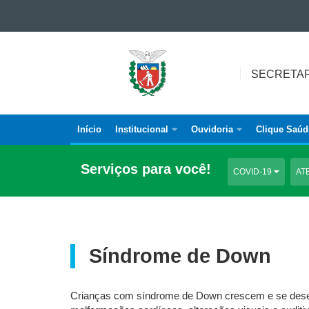
Ir para o conteúdo
Ir para a navegação
SECRETARIA
Ir para a busca
DA
SECRETAR
Mapa do site
SAÚDE
Início
Institucional
Ouvidoria
Clique Saúd
Navegação
Principal
Serviços para você!
COVID-19
AT
SESA
Síndrome de Down
Crianças com síndrome de Down crescem e se desen