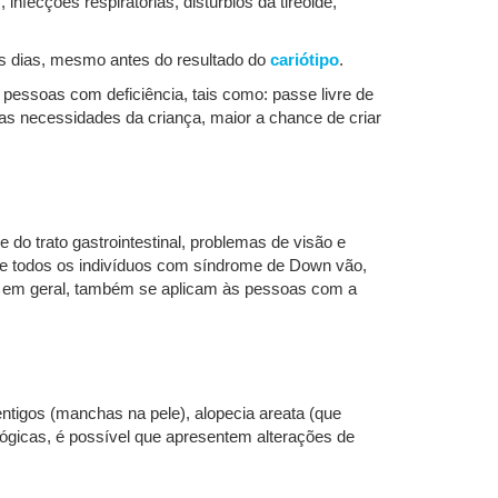
infecções respiratórias, distúrbios da tireoide,
os dias, mesmo antes do resultado do
cariótipo
.
 pessoas com deficiência, tais como: passe livre de
 as necessidades da criança, maior a chance de criar
 trato gastrointestinal, problemas de visão e
que todos os indivíduos com síndrome de Down vão,
os em geral, também se aplicam às pessoas com a
tigos (manchas na pele), alopecia areata (que
lógicas, é possível que apresentem alterações de