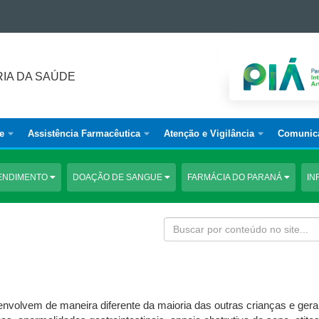
IA DA SAÚDE
e
Assistência Farmacêutica
Atenção e Vigilância
Comunic
ENDIMENTO
DOAÇÃO DE SANGUE
FARMÁCIA DO PARANÁ
IN
volvem de maneira diferente da maioria das outras crianças e ger