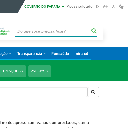
Acessibilidade
GOVERNO DO PARANÁ
ação
Transparência
Funsaúde
Intranet
FORMAÇÕES
VACINAS
almente apresentam várias comorbidades, como