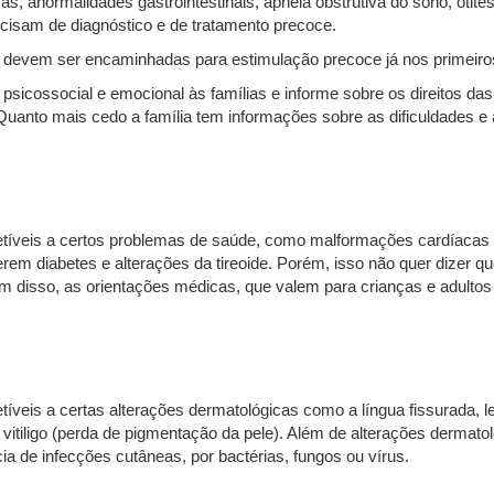
, anormalidades gastrointestinais, apneia obstrutiva do sono, otites, 
recisam de diagnóstico e de tratamento precoce.
s devem ser encaminhadas para estimulação precoce já nos primeir
psicossocial e emocional às famílias e informe sobre os direitos das
 Quanto mais cedo a família tem informações sobre as dificuldades e
eis a certos problemas de saúde, como malformações cardíacas e do
em diabetes e alterações da tireoide. Porém, isso não quer dizer 
ém disso, as orientações médicas, que valem para crianças e adult
is a certas alterações dermatológicas como a língua fissurada, len
 vitiligo (perda de pigmentação da pele). Além de alterações dermato
ia de infecções cutâneas, por bactérias, fungos ou vírus.