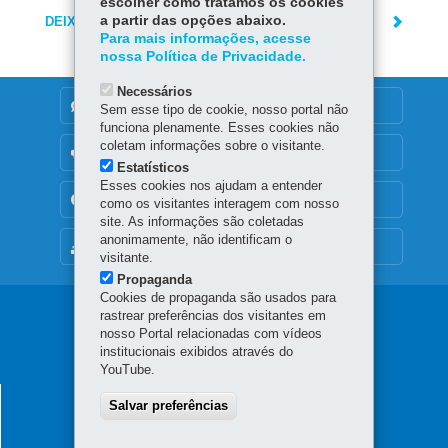
escolher como tratamos os cookies
a partir das opções abaixo.
DEIXE SUA OPINIÃO
Para mais informações, acesse
nossa Política de Privacidade.
Necessários
DENUNCIE CORRUPÇÃO
Sem esse tipo de cookie, nosso portal não
funciona plenamente. Esses cookies não
coletam informações sobre o visitante.
OUVIDORIA
Estatísticos
Esses cookies nos ajudam a entender
TRANSPARÊNCIA INSTITUCIONAL
como os visitantes interagem com nosso
site. As informações são coletadas
anonimamente, não identificam o
MAPA DO SITE
visitante.
Propaganda
Cookies de propaganda são usados para
Navegação
rastrear preferências dos visitantes em
nosso Portal relacionadas com vídeos
Principal
institucionais exibidos através do
YouTube.
SESA
SECRETARIA DA SAÚDE
Salvar preferências
Rua Piquiri 170 - Rebouças
80230-140
-
Curitiba
-
PR
MAPA