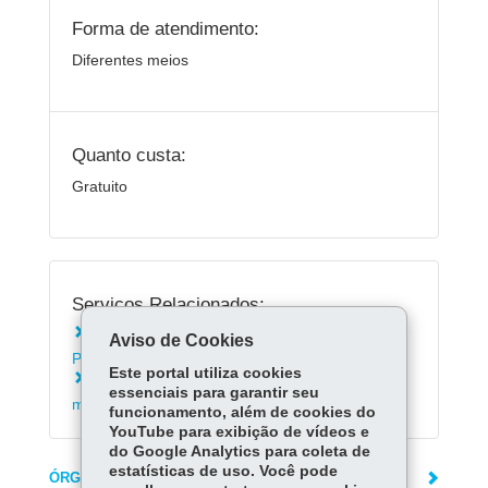
Forma de atendimento:
Diferentes meios
Quanto custa:
Gratuito
Serviços Relacionados:
Consultar medicamentos da Farmácia do
Aviso de Cookies
Paraná
Este portal utiliza cookies
Reagendar horário para retirada de
essenciais para garantir seu
medicamentos na Farmácia do Paraná
funcionamento, além de cookies do
YouTube para exibição de vídeos e
do Google Analytics para coleta de
estatísticas de uso. Você pode
ÓRGÃO RESPONSÁVEL