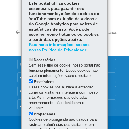
Este portal utiliza cookies
COMPARTILHE:
essenciais para garantir seu
funcionamento, além de cookies do
Fa
W
YouTube para exibição de vídeos e
ce
ha
do Google Analytics para coleta de
Tw
estatísticas de uso. Você pode
bo
ts
Voltar
Início
Imprimir
Baixar
escolher como tratamos os cookies
itt
ok
Ap
a partir das opções abaixo.
er
p
Para mais informações, acesse
nossa Política de Privacidade.
Necessários
DENUNCIE CORRUPÇÃO
Sem esse tipo de cookie, nosso portal não
funciona plenamente. Esses cookies não
coletam informações sobre o visitante.
OUVIDORIA
Estatísticos
Esses cookies nos ajudam a entender
TRANSPARÊNCIA INSTITUCIONAL
como os visitantes interagem com nosso
site. As informações são coletadas
anonimamente, não identificam o
MAPA DO SITE
visitante.
Propaganda
Cookies de propaganda são usados para
Navegação
rastrear preferências dos visitantes em